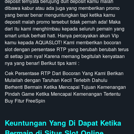
deposit ternyata berujung duit deposit kamu malah
dibawa kabur atau ada juga yang memberikan promo
yang benar benar menguntungkan tapi ketika kamu
deposit malah promo tersebut tidak pernah ada! Maka
dari itu kami menghimbau kepada seluruh pemain yang
smart untuk berhati hati. Hanya percayakan akun Vip
kamu kepada AQUASLOT! Kami memberikan bocoran
slot dengan persentase RTP yang berubah berubah terus
di setiap jam nya! Karena memang begitulah kenyataan
nya yang benar! Berikut tips kami :
Cek Persentase RTP Dari Bocoran Yang Kami Berikan
Mulailah dengan Taruhan Kecil Terlebih Dahulu
Berhenti Bermain Ketika Mencapai Tujuan Kemenangan
Pindah Game Ketika Mencapai Kemenangan Tertentu
Buy Fitur FreeSpin
Keuntungan Yang Di Dapat Ketika
Bermain di Situs Slot Online