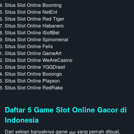
Situs Slot Online Booming
Situs Slot Online NetEnt
Situs Slot Online Red Tiger
Situs Slot Online Habanero
Situs Slot Online iSoftBet
Situs Slot Online Spinomenal
Situs Slot Online Felix
Situs Slot Online GameArt
Situs Slot Online WeAreCasino
Situs Slot Online YGGDrasil
Situs Slot Online Booongo
Situs Slot Online Playson
Situs Slot Online RedRake
Daftar 5 Game Slot Online Gacor di
Indonesia
Dari sekian banyaknya game
yang pernah dibuat,
slot