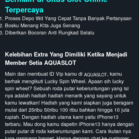
Terpercaya
Proses Depo Wd Yang Cepat Tanpa Banyak Pertanyaan
Bosku Menang Kita Juga Senang
Diberikan Bocoran Anti Rungkad Selalu
Kelebihan Extra Yang Dimiliki Ketika Menjadi
Member Setia AQUASLOT
Main dan membuat ID Vip kamu di
, kamu
AQUASLOT
berhak mengikuti Lucky Spin Wheel. Apaan sih lucky
spin wheel? Sebuah roda putar keberuntungan yang isi
nya adalah hadiah hadiah menarik yang sayang untuk
kamu lewatkan! Hadiah yang kami siapkan juga beragam
mulai dari 25ribu 50ribu 100 ribu bahkan hingga 10 juta
rupiah. Dengan hadiah utama kami yaitu iPhone13
terbaru. Mau dong kamu dapetin iPhone13 hanya dengan
putar putar di roda keberuntungan kami. Cara ikutan nya
juga gampang banget. Hanya dengan chat ke customer