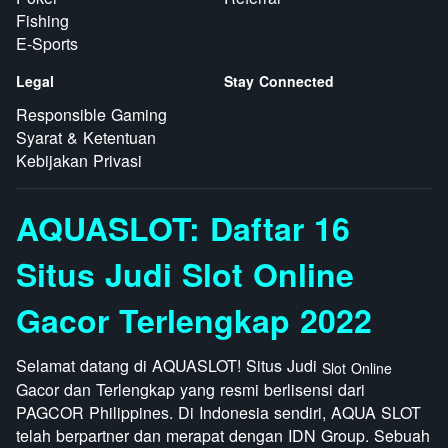
Fishing
E-Sports
Legal
Stay Connected
Responsible Gaming
Syarat & Ketentuan
Kebijakan Privasi
AQUASLOT: Daftar 16
Situs Judi Slot Online
Gacor Terlengkap 2022
Selamat datang di AQUASLOT! Situs Judi
Slot Online
Gacor dan Terlengkap yang resmi berlisensi dari
PAGCOR Philippines. Di Indonesia sendiri, AQUA SLOT
telah berpartner dan merapat dengan IDN Group. Sebuah