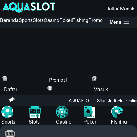
Daftar Masuk
Beranda
Sports
Slots
Casino
Poker
Fishing
Promosi
Menu
Promosi
Daftar
Masuk
AQUASLOT – Situs Judi Slot Online T
Sports
Slots
Casino
Poker
Fishing