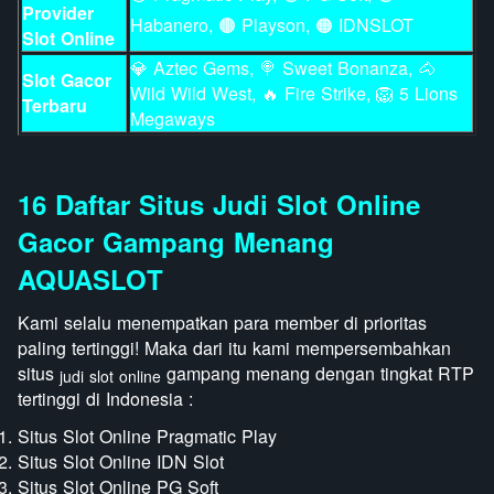
Provider
Habanero, 🟤 Playson, 🟠 IDNSLOT
Slot Online
💎 Aztec Gems, 🍭 Sweet Bonanza, 🐴
Slot Gacor
Wild Wild West, 🔥 Fire Strike, 🦁 5 Lions
Terbaru
Megaways
16 Daftar Situs Judi Slot Online
Gacor Gampang Menang
AQUASLOT
Kami selalu menempatkan para member di prioritas
paling tertinggi! Maka dari itu kami mempersembahkan
situs
gampang menang dengan tingkat RTP
judi slot online
tertinggi di Indonesia :
Situs Slot Online Pragmatic Play
Situs Slot Online IDN Slot
Situs Slot Online PG Soft