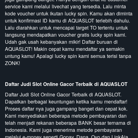
service kami melalui livechat yang tersedia. Lalu minta
kode voucher untuk ikutan lucky spin. Kamu akan diminta
untuk konfirmasi ID kamu di AQUASLOT terlebih dahulu.
Lalu diarahkan untuk mencapai target TO tertentu untuk
langsung mendapatkan voucher gratis lucky spin kami.
Udah gak usah kebanyakan mikir! Daftar buruan di
AQUASLOT! Makin cepat kamu mendaftar ya semakin
untung kamu! Apalagi lucky spin kami semua terisi tanpa
ZONK!
Daftar Judi Slot Online Gacor Terbaik di AQUASLOT
Daftar Judi Slot Online Gacor Terbaik di AQUASLOT.
Dapatkan berbagai keuntungan ketika kamu mendaftar!
Proses daftar nya juga gampang banget dan cepat kok.
Kami menyediakan beberapa metode pembayaran dan
telah menjadi rekanan beberapa BANK besar ternama di
Indonesia. Kami juga menerima metode pembayaran
melalui e-money seperti Gopay, Dana, Ovo dan LinkAja.