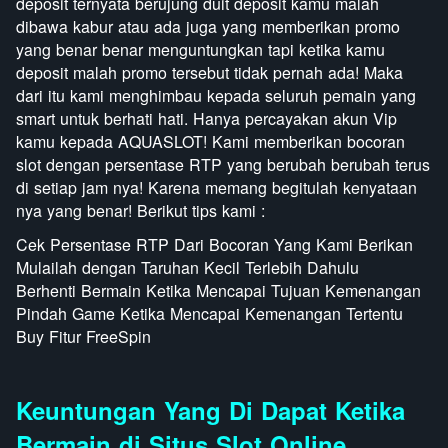
deposit ternyata berujung duit deposit kamu malah
dibawa kabur atau ada juga yang memberikan promo
yang benar benar menguntungkan tapi ketika kamu
deposit malah promo tersebut tidak pernah ada! Maka
dari itu kami menghimbau kepada seluruh pemain yang
smart untuk berhati hati. Hanya percayakan akun Vip
kamu kepada AQUASLOT! Kami memberikan bocoran
slot dengan persentase RTP yang berubah berubah terus
di setiap jam nya! Karena memang begitulah kenyataan
nya yang benar! Berikut tips kami :
Cek Persentase RTP Dari Bocoran Yang Kami Berikan
Mulailah dengan Taruhan Kecil Terlebih Dahulu
Berhenti Bermain Ketika Mencapai Tujuan Kemenangan
Pindah Game Ketika Mencapai Kemenangan Tertentu
Buy Fitur FreeSpin
Keuntungan Yang Di Dapat Ketika
Bermain di Situs Slot Online