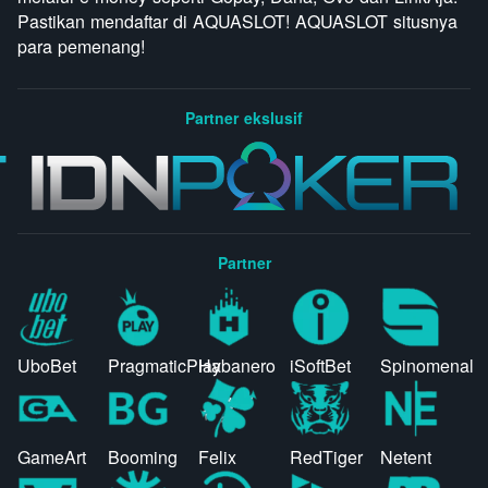
Pastikan mendaftar di AQUASLOT! AQUASLOT situsnya
para pemenang!
Partner ekslusif
Partner
UboBet
PragmaticPlay
Habanero
iSoftBet
Spinomenal
GameArt
Booming
Felix
RedTiger
Netent