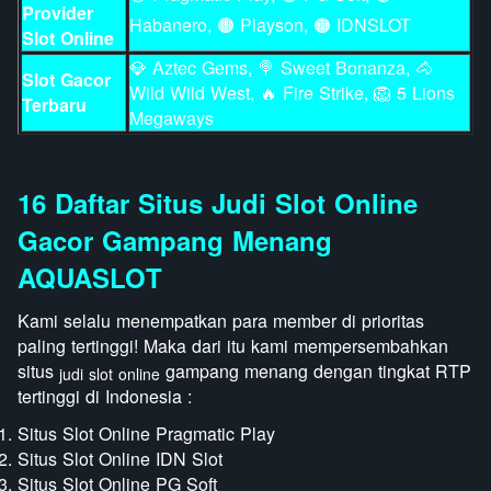
Provider
Habanero, 🟤 Playson, 🟠 IDNSLOT
Slot Online
💎 Aztec Gems, 🍭 Sweet Bonanza, 🐴
Slot Gacor
Wild Wild West, 🔥 Fire Strike, 🦁 5 Lions
Terbaru
Megaways
16 Daftar Situs Judi Slot Online
Gacor Gampang Menang
AQUASLOT
Kami selalu menempatkan para member di prioritas
paling tertinggi! Maka dari itu kami mempersembahkan
situs
gampang menang dengan tingkat RTP
judi slot online
tertinggi di Indonesia :
Situs Slot Online Pragmatic Play
Situs Slot Online IDN Slot
Situs Slot Online PG Soft