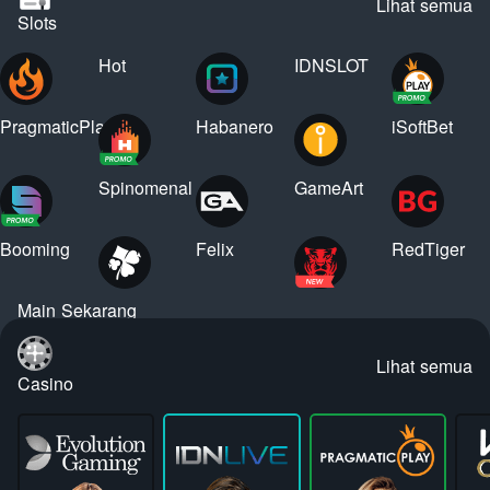
Lihat semua
Slots
Hot
IDNSLOT
PragmaticPlay
Habanero
iSoftBet
Spinomenal
GameArt
Booming
Felix
RedTiger
Main Sekarang
Lihat semua
Casino