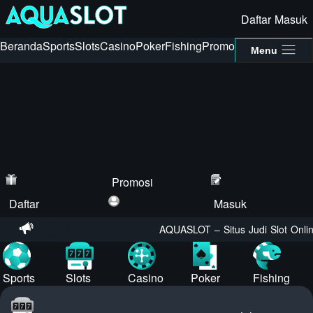
Daftar Masuk
Beranda
Sports
Slots
Casino
Poker
Fishing
Promosi
Menu
Promosi
Daftar
Masuk
AQUASLOT – Situs Judi Slot Online T
Sports
Slots
Casino
Poker
Fishing