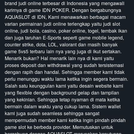
brand judi online terbesar di Indonesia yang mengawali
karirnya di game IDN POKER. Dengan bergabungnya
AQUASLOT di IDN, Kami menawarkan berbagai macam
varian permainan judi online terlengkap yaitu judi slot
online, judi bola, casino, poker online, togel, tembak ikan
dan juga taruhan E-Sports seperti game mobile legend,
counter strike, dota, LOL, valorant dan masih banyak
game 5vs5 terbaru lain nya yang juga di ikut sertakan.
Menarik bukan? Hal menarik lain nya di kami yaitu
proses deposit dan withdrawal yang sudah tersistemasi
dengan rapih dan handal. Sehingga member kami tidak
perlu menunggu waktu lama ketika ingin segera bermain.
Salah satu keunggulan kami yaitu desain website kami
yang flexible dengan background gelap dan tampilan
yang kekinian. Sehingga tetap nyaman di mata ketika
bermain dalam waktu yang cukup lama. Sistem wallet
kami juga sudah seamless sehingga sangat
mempermudah member kami ketika ingin pindah pindah
game slot ke berbeda provider. Memutuskan untuk
bergabung dengan AQUASLOT merupakan keputusan