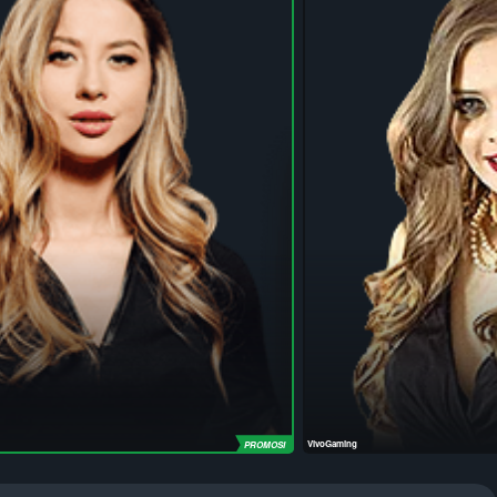
VivoGaming