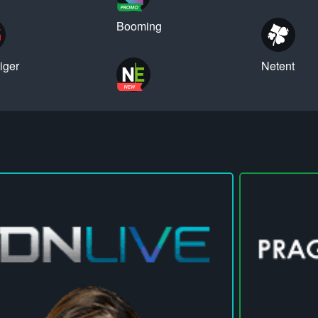
Booming
iger
Netent