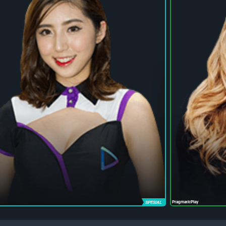
PragmaticPlay