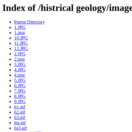
Index of /histrical geology/imag
Parent Directory
1.JPG
1.png
10.JPG
11.JPG
12.JPG
2.JPG
2.png
3.JPG
4.JPG
4.png
5.JPG
6.JPG
7.JPG
8.JPG
9.JPG
h1.gif
h2.gif
h3.gif
his.gif
hs3.gif