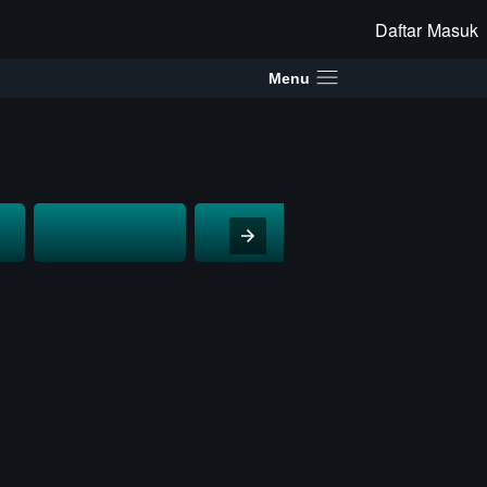
Daftar Masuk
Menu