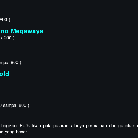
800 )
hino Megaways
( 200 )
ampai 800 )
old
00 sampai 800 )
 bagikan. Perhatikan pola putaran jalanya permainan dan gunakan
n yang besar.