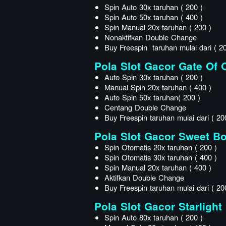
Spin Auto 30x taruhan ( 200 )
Spin Auto 50x taruhan ( 400 )
Spin Manual 20x taruhan ( 200 )
Nonaktifkan Double Change
Buy Freespin taruhan mulai dari ( 2
Pola Slot Gacor Gate Of
Auto Spin 30x taruhan ( 200 )
Manual Spin 20x taruhan ( 400 )
Auto Spin 50x taruhan( 200 )
Centang Double Change
Buy Freespin taruhan mulai dari ( 2
Pola Slot Gacor Sweet 
Spin Otomatis 20x taruhan ( 200 )
Spin Otomatis 30x taruhan ( 400 )
Spin Manual 20x taruhan ( 400 )
Aktifkan Double Change
Buy Freespin taruhan mulai dari ( 2
Pola Slot Gacor Starlight
Spin Auto 80x taruhan ( 200 )