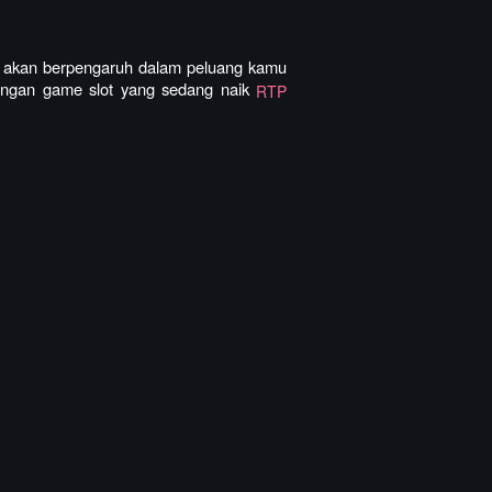
ni akan berpengaruh dalam peluang kamu
engan game slot yang sedang naik
RTP