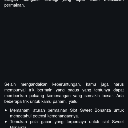
permainan.
Selain mengandalkan keberuntungan, kamu juga harus
mempunyai trik bermain yang bagus yang tentunya dapat
memberikan peluang kemenangan yang semakin besar. Ada
beberapa trik untuk kamu pahami, yaitu:
Memahami aturan permainan Slot Sweet Bonanza untuk
mengetahui potensi kemenangannya.
Temukan pola gacor yang terpercaya untuk slot Sweet
Bonanza.