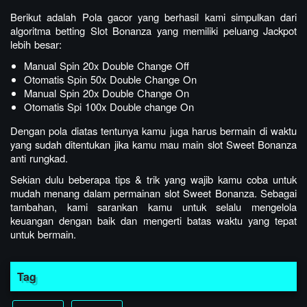
Berikut adalah Pola gacor yang berhasil kami simpulkan dari
algoritma betting Slot Bonanza yang memiliki peluang Jackpot
lebih besar:
Manual Spin 20x Double Change Off
Otomatis Spin 50x Double Change On
Manual Spin 20x Double Change On
Otomatis Spi 100x Double change On
Dengan pola diatas tentunya kamu juga harus bermain di waktu
yang sudah ditentukan jika kamu mau main slot Sweet Bonanza
anti rungkad.
Sekian dulu beberapa tips & trik yang wajib kamu coba untuk
mudah menang dalam permainan slot Sweet Bonanza. Sebagai
tambahan, kami sarankan kamu untuk selalu mengelola
keuangan dengan baik dan mengerti batas waktu yang tepat
untuk bermain.
Tag