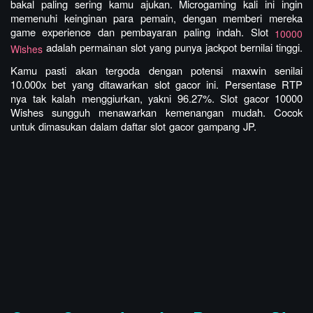
bakal paling sering kamu ajukan. Microgaming kali ini ingin
memenuhi keinginan para pemain, dengan memberi mereka
game experience dan pembayaran paling indah. Slot
10000
adalah permainan slot yang punya jackpot bernilai tinggi.
Wishes
Kamu pasti akan tergoda dengan potensi maxwin senilai
10.000x bet yang ditawarkan slot gacor ini. Persentase RTP
nya tak kalah menggiurkan, yakni 96.27%. Slot gacor 10000
Wishes sungguh menawarkan kemenangan mudah. Cocok
untuk dimasukan dalam daftar slot gacor gampang JP.