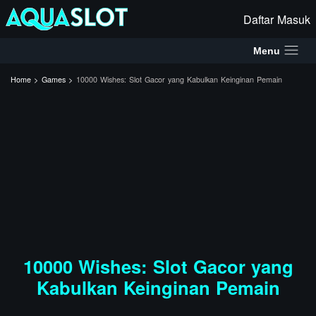
Daftar Masuk
Menu
Home >
Games >
10000 Wishes: Slot Gacor yang Kabulkan Keinginan Pemain
10000 Wishes: Slot Gacor yang
Kabulkan Keinginan Pemain