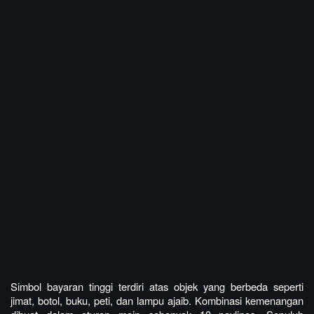
Simbol bayaran tinggi terdiri atas objek yang berbeda seperti
jimat, botol, buku, peti, dan lampu ajaib. Kombinasi kemenangan