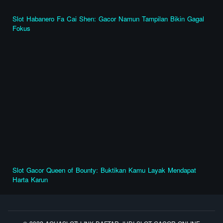
Slot Habanero Fa Cai Shen: Gacor Namun Tampilan Bikin Gagal
Fokus
Slot Gacor Queen of Bounty: Buktikan Kamu Layak Mendapat
Harta Karun