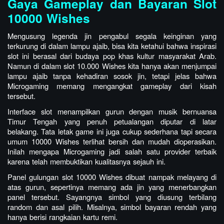
Gaya Gameplay dan Bayaran Slot
10000 Wishes
Mengusung legenda jin pengabul segala keinginan yang
terkurung di dalam lampu ajaib, bisa kita ketahui bahwa inspirasi
slot ini berasal dari budaya pop khas kultur masyarakat Arab.
Namun di dalam slot 10.000 Wishes kita hanya akan menjumpai
lampu ajaib tanpa kehadiran sosok jin, tetapi jelas bahwa
Microgaming memang mengangkat gameplay dari kisah
tersebut.
Interface slot menampilkan gurun dengan musik bernuansa
Timur Tengah yang penuh petualangan diputar di latar
belakang. Tata letak game ini juga cukup sederhana tapi secara
umum 10000 Wishes terlihat bersih dan mudah dioperasikan.
Inilah mengapa Microgaming jadi salah satu provider terbaik
karena telah membuktikan kualitasnya sejauh ini.
Panel gulungan slot 10000 Wishes dibuat nampak melayang di
atas gurun, sepertinya memang ada jin yang menerbangkan
panel tersebut. Sayangnya simbol yang diusung terbilang
random dan asal pilih. Misalnya, simbol bayaran rendah yang
hanya berisi rangkaian kartu remi.