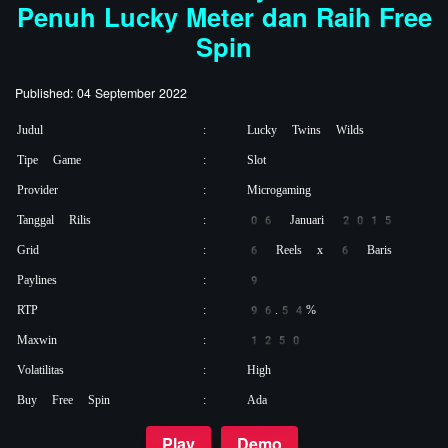
Penuh Lucky Meter dan Raih Free
Spin
Published: 04 September 2022
Judul
:
Lucky Twins Wilds
Tipe Game
:
Slot
Provider
:
Microgaming
Tanggal Rilis
:
06 Januari 2015
Grid
:
6 Reels x 6 Baris
Paylines
:
9
RTP
:
96.54%
Maxwin
:
1250
Volatilitas
:
High
Buy Free Spin
:
Ada
Play
Demo