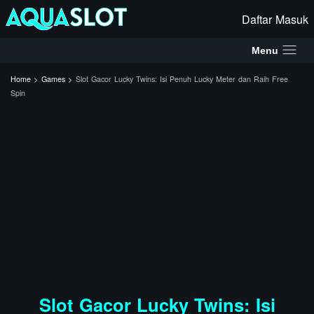
Daftar Masuk
Menu
Home >
Games >
Slot Gacor Lucky Twins: Isi Penuh Lucky Meter dan Raih Free
Spin
Slot Gacor Lucky Twins: Isi