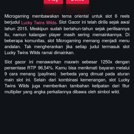
Microgaming membawakan tema oriental untuk slot 6 reels
berjudul
. Slot Gacor ini telah dirilis sejak awal
Lucky Twins Wilds
tahun 2015. Meskipun sudah bertahun-tahun sejak perilisannya
itu, namun kalangan player masih sering memainkannya. Di
beberapa komunitas, slot Microgaming memang menjadi menu
andalan. Tak mengherankan jika setiap judul termasuk slot
Lucky Twins Wilds ramai dimainkan.
Slot gacor ini menawarkan maxwin sebesar 1250x dengan
persentase RTP 96,54%. Kamu bisa menikmati bayaran melalui
9 cara menang (paylines) berbeda yang dimuat pada aturan
main slot ini. Selain dari kombinasi kemenangan, slot Lucky
Twins Wilds juga memberikan tambahan kelipatan dari fitur
multiplier yang angka perkaliannya dibawa oleh simbol wild.